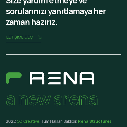
Size yardım etmeye ve
sorularınızı yanıtlamaya her
zaman hazırız.
İLETIŞIME GEÇ
a new arena
2022
OD Creative
. Tüm Hakları Saklıdır.
Rena Structures